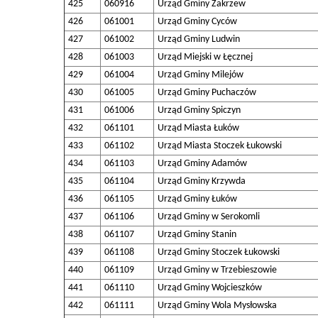
425
060916
Urząd Gminy Zakrzew
426
061001
Urząd Gminy Cyców
427
061002
Urząd Gminy Ludwin
428
061003
Urząd Miejski w Łęcznej
429
061004
Urząd Gminy Milejów
430
061005
Urząd Gminy Puchaczów
431
061006
Urząd Gminy Spiczyn
432
061101
Urząd Miasta Łuków
433
061102
Urząd Miasta Stoczek Łukowski
434
061103
Urząd Gminy Adamów
435
061104
Urząd Gminy Krzywda
436
061105
Urząd Gminy Łuków
437
061106
Urząd Gminy w Serokomli
438
061107
Urząd Gminy Stanin
439
061108
Urząd Gminy Stoczek Łukowski
440
061109
Urząd Gminy w Trzebieszowie
441
061110
Urząd Gminy Wojcieszków
442
061111
Urząd Gminy Wola Mysłowska