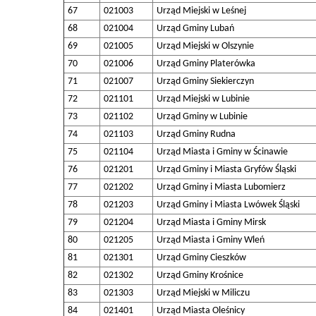
67
021003
Urząd Miejski w Leśnej
68
021004
Urząd Gminy Lubań
69
021005
Urząd Miejski w Olszynie
70
021006
Urząd Gminy Platerówka
71
021007
Urząd Gminy Siekierczyn
72
021101
Urząd Miejski w Lubinie
73
021102
Urząd Gminy w Lubinie
74
021103
Urząd Gminy Rudna
75
021104
Urząd Miasta i Gminy w Ścinawie
76
021201
Urząd Gminy i Miasta Gryfów Śląski
77
021202
Urząd Gminy i Miasta Lubomierz
78
021203
Urząd Gminy i Miasta Lwówek Śląski
79
021204
Urząd Miasta i Gminy Mirsk
80
021205
Urząd Miasta i Gminy Wleń
81
021301
Urząd Gminy Cieszków
82
021302
Urząd Gminy Krośnice
83
021303
Urząd Miejski w Miliczu
84
021401
Urząd Miasta Oleśnicy