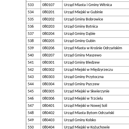
533
080107
Urząd Miasta i Gminy Witnica
534
080201
Urząd Miejski w Gubinie
535
080202
Urząd Gminy Bobrowice
536
080203
Urząd Gminy Bytnica
537
080204
Urząd Gminy Dąbie
538
080205
Urząd Gminy Gubin
539
080206
Urząd Miasta w Krośnie Odrzańskim
540
080207
Urząd Gminy Maszewo
541
080301
Urząd Gminy Bledzew
542
080302
Urząd Miejski w Międzyrzeczu
543
080303
Urząd Gminy Przytoczna
544
080304
Urząd Gminy Pszczew
545
080305
Urząd Miejski w Skwierzynie
546
080306
Urząd Miejski w Trzcielu
547
080401
Urząd Miejski w Nowej Soli
548
080402
Urząd Miasta Bytom Odrzański
549
080403
Urząd Gminy Kolsko
550
080404
Urząd Miejski w Kożuchowie