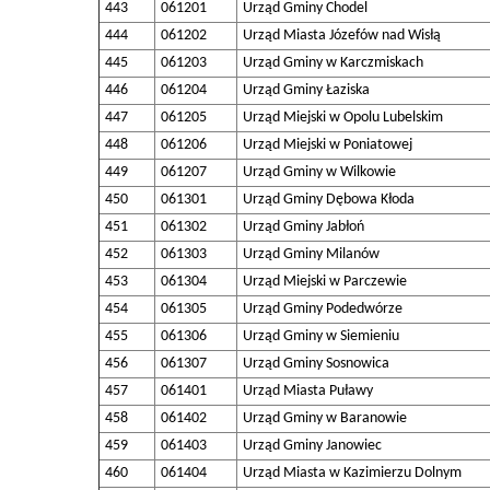
443
061201
Urząd Gminy Chodel
444
061202
Urząd Miasta Józefów nad Wisłą
445
061203
Urząd Gminy w Karczmiskach
446
061204
Urząd Gminy Łaziska
447
061205
Urząd Miejski w Opolu Lubelskim
448
061206
Urząd Miejski w Poniatowej
449
061207
Urząd Gminy w Wilkowie
450
061301
Urząd Gminy Dębowa Kłoda
451
061302
Urząd Gminy Jabłoń
452
061303
Urząd Gminy Milanów
453
061304
Urząd Miejski w Parczewie
454
061305
Urząd Gminy Podedwórze
455
061306
Urząd Gminy w Siemieniu
456
061307
Urząd Gminy Sosnowica
457
061401
Urząd Miasta Puławy
458
061402
Urząd Gminy w Baranowie
459
061403
Urząd Gminy Janowiec
460
061404
Urząd Miasta w Kazimierzu Dolnym