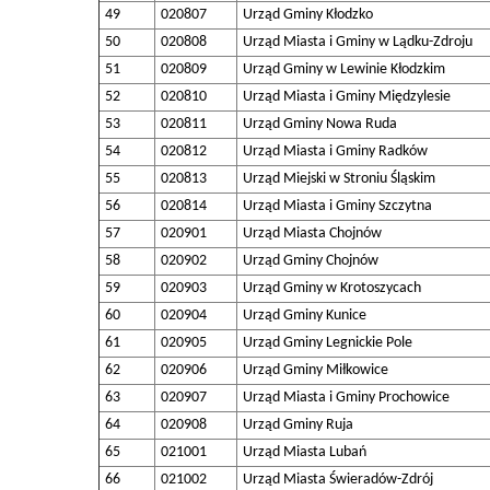
49
020807
Urząd Gminy Kłodzko
50
020808
Urząd Miasta i Gminy w Lądku-Zdroju
51
020809
Urząd Gminy w Lewinie Kłodzkim
52
020810
Urząd Miasta i Gminy Międzylesie
53
020811
Urząd Gminy Nowa Ruda
54
020812
Urząd Miasta i Gminy Radków
55
020813
Urząd Miejski w Stroniu Śląskim
56
020814
Urząd Miasta i Gminy Szczytna
57
020901
Urząd Miasta Chojnów
58
020902
Urząd Gminy Chojnów
59
020903
Urząd Gminy w Krotoszycach
60
020904
Urząd Gminy Kunice
61
020905
Urząd Gminy Legnickie Pole
62
020906
Urząd Gminy Miłkowice
63
020907
Urząd Miasta i Gminy Prochowice
64
020908
Urząd Gminy Ruja
65
021001
Urząd Miasta Lubań
66
021002
Urząd Miasta Świeradów-Zdrój