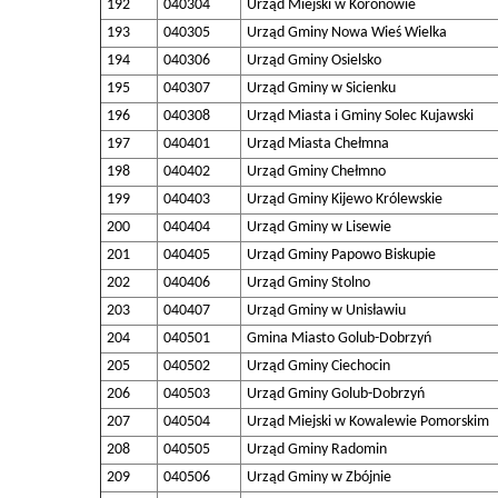
192
040304
Urząd Miejski w Koronowie
193
040305
Urząd Gminy Nowa Wieś Wielka
194
040306
Urząd Gminy Osielsko
195
040307
Urząd Gminy w Sicienku
196
040308
Urząd Miasta i Gminy Solec Kujawski
197
040401
Urząd Miasta Chełmna
198
040402
Urząd Gminy Chełmno
199
040403
Urząd Gminy Kijewo Królewskie
200
040404
Urząd Gminy w Lisewie
201
040405
Urząd Gminy Papowo Biskupie
202
040406
Urząd Gminy Stolno
203
040407
Urząd Gminy w Unisławiu
204
040501
Gmina Miasto Golub-Dobrzyń
205
040502
Urząd Gminy Ciechocin
206
040503
Urząd Gminy Golub-Dobrzyń
207
040504
Urząd Miejski w Kowalewie Pomorskim
208
040505
Urząd Gminy Radomin
209
040506
Urząd Gminy w Zbójnie