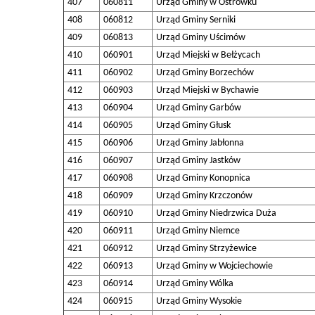
407
060811
Urząd Gminy w Ostrówku
408
060812
Urząd Gminy Serniki
409
060813
Urząd Gminy Uścimów
410
060901
Urząd Miejski w Bełżycach
411
060902
Urząd Gminy Borzechów
412
060903
Urząd Miejski w Bychawie
413
060904
Urząd Gminy Garbów
414
060905
Urząd Gminy Głusk
415
060906
Urząd Gminy Jabłonna
416
060907
Urząd Gminy Jastków
417
060908
Urząd Gminy Konopnica
418
060909
Urząd Gminy Krzczonów
419
060910
Urząd Gminy Niedrzwica Duża
420
060911
Urząd Gminy Niemce
421
060912
Urząd Gminy Strzyżewice
422
060913
Urząd Gminy w Wojciechowie
423
060914
Urząd Gminy Wólka
424
060915
Urząd Gminy Wysokie