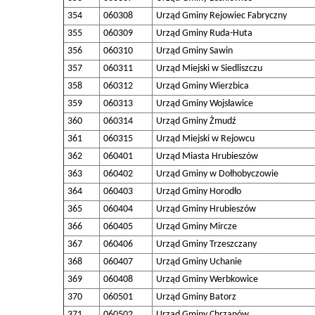
354
060308
Urząd Gminy Rejowiec Fabryczny
355
060309
Urząd Gminy Ruda-Huta
356
060310
Urząd Gminy Sawin
357
060311
Urząd Miejski w Siedliszczu
358
060312
Urząd Gminy Wierzbica
359
060313
Urząd Gminy Wojsławice
360
060314
Urząd Gminy Żmudź
361
060315
Urząd Miejski w Rejowcu
362
060401
Urząd Miasta Hrubieszów
363
060402
Urząd Gminy w Dołhobyczowie
364
060403
Urząd Gminy Horodło
365
060404
Urząd Gminy Hrubieszów
366
060405
Urząd Gminy Mircze
367
060406
Urząd Gminy Trzeszczany
368
060407
Urząd Gminy Uchanie
369
060408
Urząd Gminy Werbkowice
370
060501
Urząd Gminy Batorz
371
060502
Urząd Gminy Chrzanów