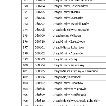
389
060703
Urząd Gminy w Dzierzkowicach
390
060704
Urząd Gminy Gościeradów
391
060705
Urząd Gminy Kraśnik
392
060706
Urząd Gminy Szastarka
393
060707
Urząd Gminy Trzydnik Duży
394
060708
Urząd Miejski w Urzędowie
395
060709
Urząd gminy Wilkołaz
396
060710
Urząd Gminy Zakrzówek
397
060801
Urząd Miasta Lubartów
398
060802
Urząd Gminy Abramów
399
060803
Urząd Gminy Firlej
400
060804
Urząd Gminy Jeziorzany
401
060805
Urząd Miasta i Gminy w Kamionce
402
060806
Urząd Miejski w Kocku
403
060807
Urząd Gminy Lubartów
404
060808
Urząd Gminy w Michowie
405
060809
Urząd Gminy Niedźwiada
406
060810
Urząd Miejski w Ostrowie Lubelskim