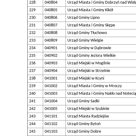
228
040804
Urząd Miasta i Gminy Dobrzyń nad Wisł
229
040805
Urząd Miasta i Gminy Kikół
230
040806
Urząd Gminy Lipno
231
040807
Urząd Miasta i Gminy Skępe
232
040808
Urząd Gminy Tłuchowo
233
040809
Urząd Gminy Wielgie
234
040901
Urząd Gminy w Dąbrowie
235
040902
Urząd Gminy Jeziora Wielkie
236
040903
Urząd Miejski w Mogilnie
237
040904
Urząd Miejski w Strzelnie
238
041001
Urząd Miejski w Kcyni
239
041002
Urząd Miasta i Gminy w Mroczy
240
041003
Urząd Miasta i Gminy Nakło nad Noteci
241
041004
Urząd Gminy Sadki
242
041005
Urząd Miejski w Szubinie
243
041101
Urząd Miasta Radziejów
244
041102
Urząd Gminy Bytoń
245
041103
Urząd Gminy Dobre