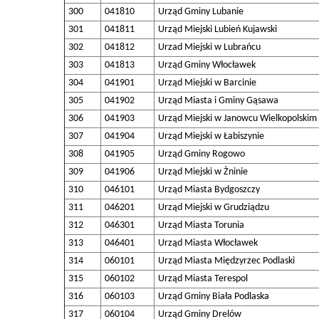
300
041810
Urząd Gminy Lubanie
301
041811
Urząd Miejski Lubień Kujawski
302
041812
Urzad Miejski w Lubrańcu
303
041813
Urząd Gminy Włocławek
304
041901
Urząd Miejski w Barcinie
305
041902
Urząd Miasta i Gminy Gąsawa
306
041903
Urząd Miejski w Janowcu Wielkopolskim
307
041904
Urząd Miejski w Łabiszynie
308
041905
Urząd Gminy Rogowo
309
041906
Urząd Miejski w Żninie
310
046101
Urząd Miasta Bydgoszczy
311
046201
Urząd Miejski w Grudziądzu
312
046301
Urząd Miasta Torunia
313
046401
Urząd Miasta Włocławek
314
060101
Urząd Miasta Międzyrzec Podlaski
315
060102
Urząd Miasta Terespol
316
060103
Urząd Gminy Biała Podlaska
317
060104
Urząd Gminy Drelów