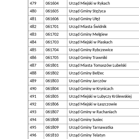
479
061604
Urząd Miejski w Rykach
480
061605
Urząd Gminy Stężyca
481
061606
Urząd Gminy Ułęż
482
061701
Urząd Miasta Świdnik
483
061702
Urząd Gminy Mełgiew
484
061703
Urząd Miejski w Piaskach
485
061704
Urząd Gminy Rybczewice
486
061705
Urząd Gminy Trawniki
487
061801
Urząd Miasta Tomaszów Lubelski
488
061802
Urząd Gminy Bełżec
489
061803
Urząd Gminy Jarczów
490
061804
Urząd Gminy w Krynicach
491
061805
Urząd Miejski w Lubyczy Królewskiej
492
061806
Urząd Miejski w Łaszczowie
493
061807
Urząd Gminy w Rachaniach
494
061808
Urząd Gminy Susiec
495
061809
Urząd Gminy Tarnawatka
496
061810
Urząd Gminy Telatyn