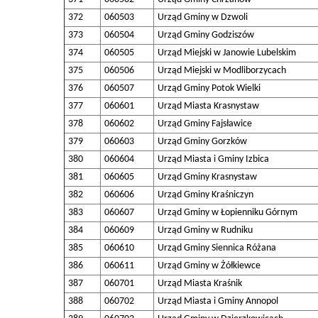
372
060503
Urząd Gminy w Dzwoli
373
060504
Urząd Gminy Godziszów
374
060505
Urząd Miejski w Janowie Lubelskim
375
060506
Urząd Miejski w Modliborzycach
376
060507
Urząd Gminy Potok Wielki
377
060601
Urząd Miasta Krasnystaw
378
060602
Urząd Gminy Fajsławice
379
060603
Urząd Gminy Gorzków
380
060604
Urząd Miasta i Gminy Izbica
381
060605
Urząd Gminy Krasnystaw
382
060606
Urząd Gminy Kraśniczyn
383
060607
Urząd Gminy w Łopienniku Górnym
384
060609
Urząd Gminy w Rudniku
385
060610
Urząd Gminy Siennica Różana
386
060611
Urząd Gminy w Żółkiewce
387
060701
Urząd Miasta Kraśnik
388
060702
Urząd Miasta i Gminy Annopol