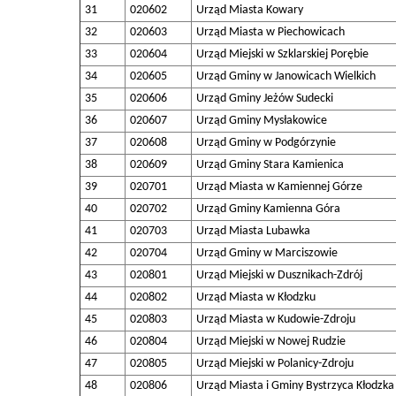
31
020602
Urząd Miasta Kowary
32
020603
Urząd Miasta w Piechowicach
33
020604
Urząd Miejski w Szklarskiej Porębie
34
020605
Urząd Gminy w Janowicach Wielkich
35
020606
Urząd Gminy Jeżów Sudecki
36
020607
Urząd Gminy Mysłakowice
37
020608
Urząd Gminy w Podgórzynie
38
020609
Urząd Gminy Stara Kamienica
39
020701
Urząd Miasta w Kamiennej Górze
40
020702
Urząd Gminy Kamienna Góra
41
020703
Urząd Miasta Lubawka
42
020704
Urząd Gminy w Marciszowie
43
020801
Urząd Miejski w Dusznikach-Zdrój
44
020802
Urząd Miasta w Kłodzku
45
020803
Urząd Miasta w Kudowie-Zdroju
46
020804
Urząd Miejski w Nowej Rudzie
47
020805
Urząd Miejski w Polanicy-Zdroju
48
020806
Urząd Miasta i Gminy Bystrzyca Kłodzka