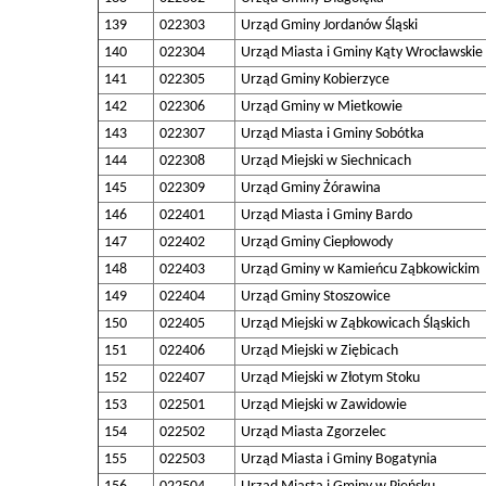
139
022303
Urząd Gminy Jordanów Śląski
140
022304
Urząd Miasta i Gminy Kąty Wrocławskie
141
022305
Urząd Gminy Kobierzyce
142
022306
Urząd Gminy w Mietkowie
143
022307
Urząd Miasta i Gminy Sobótka
144
022308
Urząd Miejski w Siechnicach
145
022309
Urząd Gminy Żórawina
146
022401
Urząd Miasta i Gminy Bardo
147
022402
Urząd Gminy Ciepłowody
148
022403
Urząd Gminy w Kamieńcu Ząbkowickim
149
022404
Urząd Gminy Stoszowice
150
022405
Urząd Miejski w Ząbkowicach Śląskich
151
022406
Urząd Miejski w Ziębicach
152
022407
Urząd Miejski w Złotym Stoku
153
022501
Urząd Miejski w Zawidowie
154
022502
Urząd Miasta Zgorzelec
155
022503
Urząd Miasta i Gminy Bogatynia