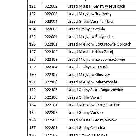
121
022002
Urząd Miasta i Gminy w Prusicach
122
022003
Urząd Miejski w Trzebnicy
123
022004
Urząd Gminy Wisznia Mała
124
022005
Urząd Gminy Zawonia
125
022006
Urząd Miejski w Żmigrodzie
126
022101
Urząd Miejski w Boguszowie-Gorcach
127
022102
Urząd Miasta Jedlina-Zdrój
128
022103
Urząd Miejski w Szczawnie-Zdroju
129
022104
Urząd Gminy Czarny Bór
130
022105
Urząd Miejski w Głuszycy
131
022106
Urząd Miejski w Mieroszowie
132
022107
Urząd Gminy Stare Bogaczowice
133
022108
Urząd Gminy Walim
134
022201
Urząd Miejski w Brzegu Dolnym
135
022202
Urząd Gminy Wińsko
136
022203
Urząd Miasta i Gminy Wołów
137
022301
Urząd Gminy Czernica
138
022302
Urząd Gminy Długołęka