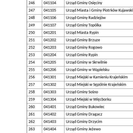
246
041104
Urząd Gminy Osięciny
247
041105
Urząd Miasta i Gminy Piotrków Kujawski
248
041106
Urząd Gminy Radziejów
249
041107
Urząd Gminy Topólka
250
041201
Urząd Miasta Rypin
251
041202
Urząd Gminy Brzuze
252
041203
Urząd Gminy Rogowo
253
041204
Urząd Gminy Rypin
254
041205
Urząd Gminy w Skrwilnie
255
041206
Urząd Gminy w Wąpielsku
256
041301
Urząd Miejski w Kamieniu Krajeńskim
257
041302
Urząd Miejski w Sępólnie Krajeńskim
258
041303
Urząd Gminy Sośno
259
041304
Urząd Miejski w Więcborku
260
041401
Urząd Gminy Bukowiec
261
041402
Urząd Gminy Dragacz
262
041403
Urząd Gminy Drzycim
263
041404
Urząd Gminy Jeżewo