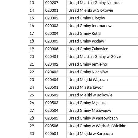
13
020207
Urząd Miasta i Gminy Niemcza
14
020301
Urząd Miejski w Głogowie
15
020302
Urząd Gminy Głogów
16
020303
Urząd Gminy Jerzmanowa
17
020304
Urząd Gminy Kotla
18
020305
Urząd Gminy Pęcław
19
020306
Urząd Gminy Żukowice
20
020401
Urząd Miasta i Gminy w Górze
21
020402
Urząd Gminy Jemielno
22
020403
Urząd Gminy Niechlów
23
020404
Urząd Miejski Wąsosza
24
020501
Urząd Miasta Jawor
25
020502
Urząd Miejski w Bolkowie
26
020503
Urząd Gminy Męcinka
27
020504
Urząd Gminy Mściwojów
28
020505
Urząd Gminy w Paszowicach
29
020506
Urząd Gminy w Wądrożu Wielkim
30
020601
Urząd Miejski w Karpaczu