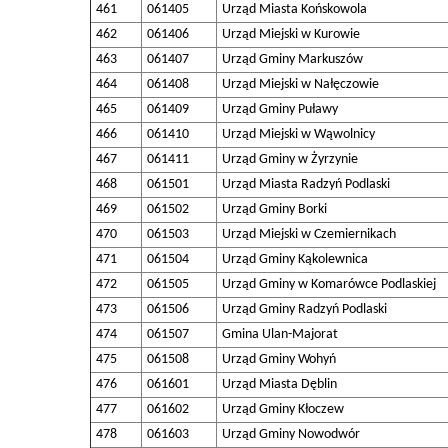
461
061405
Urząd Miasta Końskowola
462
061406
Urząd Miejski w Kurowie
463
061407
Urząd Gminy Markuszów
464
061408
Urząd Miejski w Nałęczowie
465
061409
Urząd Gminy Puławy
466
061410
Urząd Miejski w Wąwolnicy
467
061411
Urząd Gminy w Żyrzynie
468
061501
Urząd Miasta Radzyń Podlaski
469
061502
Urząd Gminy Borki
470
061503
Urząd Miejski w Czemiernikach
471
061504
Urząd Gminy Kąkolewnica
472
061505
Urząd Gminy w Komarówce Podlaskiej
473
061506
Urząd Gminy Radzyń Podlaski
474
061507
Gmina Ulan-Majorat
475
061508
Urząd Gminy Wohyń
476
061601
Urząd Miasta Dęblin
477
061602
Urząd Gminy Kłoczew
478
061603
Urząd Gminy Nowodwór