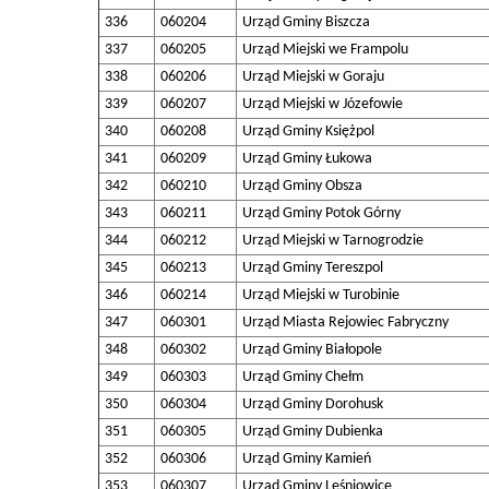
336
060204
Urząd Gminy Biszcza
337
060205
Urząd Miejski we Frampolu
338
060206
Urząd Miejski w Goraju
339
060207
Urząd Miejski w Józefowie
340
060208
Urząd Gminy Księżpol
341
060209
Urząd Gminy Łukowa
342
060210
Urząd Gminy Obsza
343
060211
Urząd Gminy Potok Górny
344
060212
Urząd Miejski w Tarnogrodzie
345
060213
Urząd Gminy Tereszpol
346
060214
Urząd Miejski w Turobinie
347
060301
Urząd Miasta Rejowiec Fabryczny
348
060302
Urząd Gminy Białopole
349
060303
Urząd Gminy Chełm
350
060304
Urząd Gminy Dorohusk
351
060305
Urząd Gminy Dubienka
352
060306
Urząd Gminy Kamień
353
060307
Urząd Gminy Leśniowice