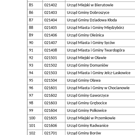
85
021402
Urząd Miejski w Bierutowie
86
021403
Urząd Gminy Dobroszyce
87
021404
Urząd Gminy Dziadowa Kłoda
88
021405
Urząd Miasta i Gminy Międzybórz
89
021406
Urząd Gminy Oleśnica
90
021407
Urząd Miasta i Gminy Syców
91
021408
Urząd Miasta i Gminy Twardogóra
92
021501
Urząd Miejski w Oławie
93
021502
Urząd Gminy Domaniów
94
021503
Urząd Miasta i Gminy Jelcz-Laskowice
95
021504
Urząd Gminy Oława
96
021601
Urząd Miasta i Gminy w Chocianowie
97
021602
Urząd Gminy Gaworzyce
98
021603
Urząd Gminy Grębocice
99
021604
Urząd Gminy Polkowice
100
021605
Urząd Miejski w Przemkowie
101
021606
Urząd Gminy Radwanice
102
021701
Urząd Gminy Borów