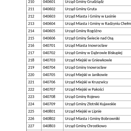
210
040601
Urząd Gminy Grudziądz
211
040602
Urząd Gminy Gruta
212
040603
Urząd Miasta i Gminy w Łasinie
213
040604
Urząd Miasta i Gminy w Radzyniu Chełm
214
040605
Urząd Gminy Rogóźno
215
040606
Urząd Gminy Świecie nad Osą
216
040701
Urząd Miasta Inowrocław
217
040702
Urząd Gminy w Dąbrowie Biskupiej
218
040703
Urząd Miejski w Gniewkowie
219
040704
Urząd Gminy Inowrocław
220
040705
Urząd Miejski w Janikowie
221
040706
Urząd Miejski w Kruszwicy
222
040707
Urząd Miejski w Pakości
223
040708
Urząd Gminy Rojewo
224
040709
Urząd Gminy Złotniki Kujawskie
225
040801
Urząd Miejski w Lipnie
226
040802
Urząd Miasta i Gminy Bobrowniki
227
040803
Urząd Gminy Chrostkowo