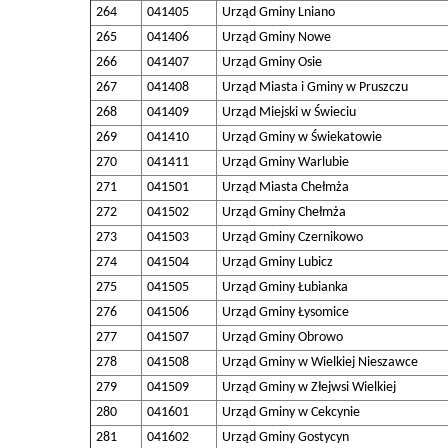
264
041405
Urząd Gminy Lniano
265
041406
Urząd Gminy Nowe
266
041407
Urząd Gminy Osie
267
041408
Urząd Miasta i Gminy w Pruszczu
268
041409
Urząd Miejski w Świeciu
269
041410
Urząd Gminy w Świekatowie
270
041411
Urząd Gminy Warlubie
271
041501
Urząd Miasta Chełmża
272
041502
Urząd Gminy Chełmża
273
041503
Urząd Gminy Czernikowo
274
041504
Urząd Gminy Lubicz
275
041505
Urząd Gminy Łubianka
276
041506
Urząd Gminy Łysomice
277
041507
Urząd Gminy Obrowo
278
041508
Urząd Gminy w Wielkiej Nieszawce
279
041509
Urząd Gminy w Złejwsi Wielkiej
280
041601
Urząd Gminy w Cekcynie
281
041602
Urząd Gminy Gostycyn