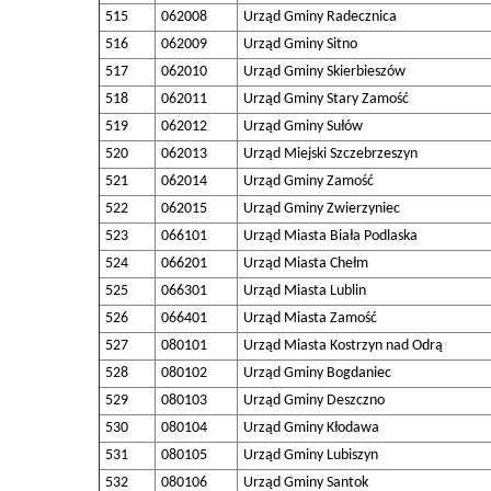
515
062008
Urząd Gminy Radecznica
516
062009
Urząd Gminy Sitno
517
062010
Urząd Gminy Skierbieszów
518
062011
Urząd Gminy Stary Zamość
519
062012
Urząd Gminy Sułów
520
062013
Urząd Miejski Szczebrzeszyn
521
062014
Urząd Gminy Zamość
522
062015
Urząd Gminy Zwierzyniec
523
066101
Urząd Miasta Biała Podlaska
524
066201
Urząd Miasta Chełm
525
066301
Urząd Miasta Lublin
526
066401
Urząd Miasta Zamość
527
080101
Urząd Miasta Kostrzyn nad Odrą
528
080102
Urząd Gminy Bogdaniec
529
080103
Urząd Gminy Deszczno
530
080104
Urząd Gminy Kłodawa
531
080105
Urząd Gminy Lubiszyn
532
080106
Urząd Gminy Santok