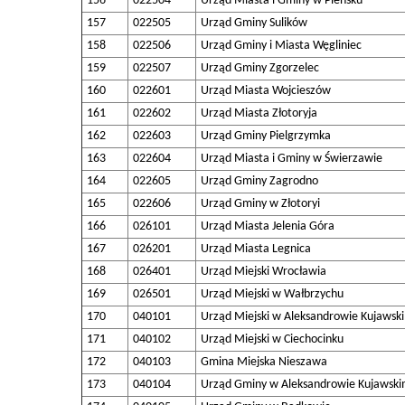
156
022504
Urząd Miasta i Gminy w Pieńsku
157
022505
Urząd Gminy Sulików
158
022506
Urząd Gminy i Miasta Węgliniec
159
022507
Urząd Gminy Zgorzelec
160
022601
Urząd Miasta Wojcieszów
161
022602
Urząd Miasta Złotoryja
162
022603
Urząd Gminy Pielgrzymka
163
022604
Urząd Miasta i Gminy w Świerzawie
164
022605
Urząd Gminy Zagrodno
165
022606
Urząd Gminy w Złotoryi
166
026101
Urząd Miasta Jelenia Góra
167
026201
Urząd Miasta Legnica
168
026401
Urząd Miejski Wrocławia
169
026501
Urząd Miejski w Wałbrzychu
170
040101
Urząd Miejski w Aleksandrowie Kujawsk
171
040102
Urząd Miejski w Ciechocinku
172
040103
Gmina Miejska Nieszawa
173
040104
Urząd Gminy w Aleksandrowie Kujawsk