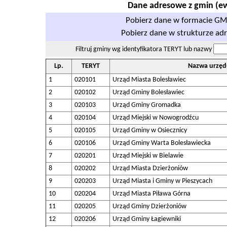
Dane adresowe z gmin (ewi
Pobierz dane w formacie GML
Pobierz dane w strukturze ad
Filtruj gminy wg identyfikatora TERYT lub nazwy
Lp.
TERYT
Nazwa urzęd
1
020101
Urząd Miasta Bolesławiec
2
020102
Urząd Gminy Bolesławiec
3
020103
Urząd Gminy Gromadka
4
020104
Urząd Miejski w Nowogrodźcu
5
020105
Urząd Gminy w Osiecznicy
6
020106
Urząd Gminy Warta Bolesławiecka
7
020201
Urząd Miejski w Bielawie
8
020202
Urząd Miasta Dzierżoniów
9
020203
Urząd Miasta i Gminy w Pieszycach
10
020204
Urząd Miasta Piława Górna
11
020205
Urząd Gminy Dzierżoniów
12
020206
Urząd Gminy Łagiewniki