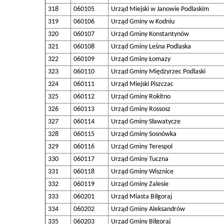
318
060105
Urząd Miejski w Janowie Podlaskim
319
060106
Urząd Gminy w Kodniu
320
060107
Urząd Gminy Konstantynów
321
060108
Urząd Gminy Leśna Podlaska
322
060109
Urząd Gminy Łomazy
323
060110
Urząd Gminy Międzyrzec Podlaski
324
060111
Urząd Miejski Piszczac
325
060112
Urząd Gminy Rokitno
326
060113
Urząd Gminy Rossosz
327
060114
Urząd Gminy Sławatycze
328
060115
Urząd Gminy Sosnówka
329
060116
Urząd Gminy Terespol
330
060117
Urząd Gminy Tuczna
331
060118
Urząd Gminy Wisznice
332
060119
Urząd Gminy Zalesie
333
060201
Urząd Miasta Biłgoraj
334
060202
Urząd Gminy Aleksandrów
335
060203
Urząd Gminy Biłgoraj