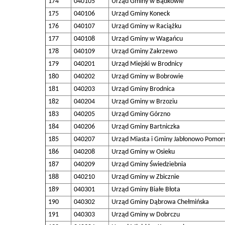
174
040105
Urząd Gminy w Bądkowie
175
040106
Urząd Gminy Koneck
176
040107
Urząd Gminy w Raciążku
177
040108
Urząd Gminy w Wagańcu
178
040109
Urząd Gminy Zakrzewo
179
040201
Urząd Miejski w Brodnicy
180
040202
Urząd Gminy w Bobrowie
181
040203
Urząd Gminy Brodnica
182
040204
Urząd Gminy w Brzoziu
183
040205
Urząd Gminy Górzno
184
040206
Urząd Gminy Bartniczka
185
040207
Urząd Miasta i Gminy Jabłonowo Pomors
186
040208
Urząd Gminy w Osieku
187
040209
Urząd Gminy Świedziebnia
188
040210
Urząd Gminy w Zbicznie
189
040301
Urząd Gminy Białe Błota
190
040302
Urząd Gminy Dąbrowa Chełmińska
191
040303
Urząd Gminy w Dobrczu