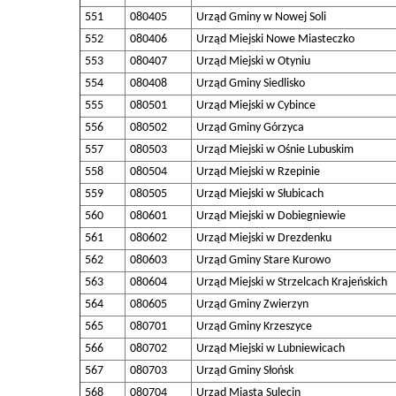
551
080405
Urząd Gminy w Nowej Soli
552
080406
Urząd Miejski Nowe Miasteczko
553
080407
Urząd Miejski w Otyniu
554
080408
Urząd Gminy Siedlisko
555
080501
Urząd Miejski w Cybince
556
080502
Urząd Gminy Górzyca
557
080503
Urząd Miejski w Ośnie Lubuskim
558
080504
Urząd Miejski w Rzepinie
559
080505
Urząd Miejski w Słubicach
560
080601
Urząd Miejski w Dobiegniewie
561
080602
Urząd Miejski w Drezdenku
562
080603
Urząd Gminy Stare Kurowo
563
080604
Urząd Miejski w Strzelcach Krajeńskich
564
080605
Urząd Gminy Zwierzyn
565
080701
Urząd Gminy Krzeszyce
566
080702
Urząd Miejski w Lubniewicach
567
080703
Urząd Gminy Słońsk
568
080704
Urząd Miasta Sulęcin