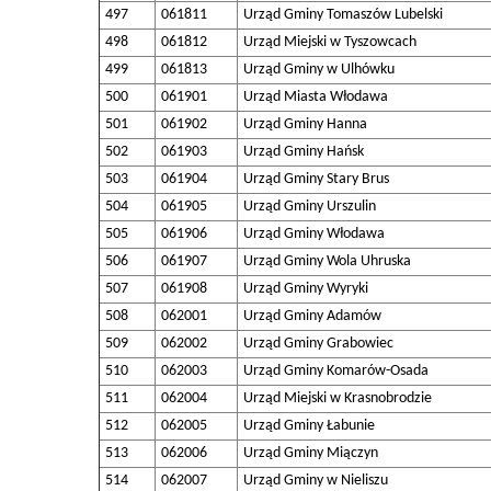
497
061811
Urząd Gminy Tomaszów Lubelski
498
061812
Urząd Miejski w Tyszowcach
499
061813
Urząd Gminy w Ulhówku
500
061901
Urząd Miasta Włodawa
501
061902
Urząd Gminy Hanna
502
061903
Urząd Gminy Hańsk
503
061904
Urząd Gminy Stary Brus
504
061905
Urząd Gminy Urszulin
505
061906
Urząd Gminy Włodawa
506
061907
Urząd Gminy Wola Uhruska
507
061908
Urząd Gminy Wyryki
508
062001
Urząd Gminy Adamów
509
062002
Urząd Gminy Grabowiec
510
062003
Urząd Gminy Komarów-Osada
511
062004
Urząd Miejski w Krasnobrodzie
512
062005
Urząd Gminy Łabunie
513
062006
Urząd Gminy Miączyn
514
062007
Urząd Gminy w Nieliszu