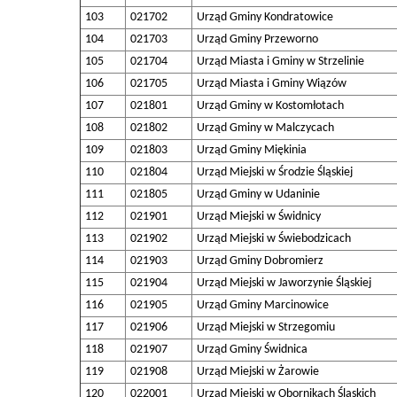
103
021702
Urząd Gminy Kondratowice
104
021703
Urząd Gminy Przeworno
105
021704
Urząd Miasta i Gminy w Strzelinie
106
021705
Urząd Miasta i Gminy Wiązów
107
021801
Urząd Gminy w Kostomłotach
108
021802
Urząd Gminy w Malczycach
109
021803
Urząd Gminy Miękinia
110
021804
Urząd Miejski w Środzie Śląskiej
111
021805
Urząd Gminy w Udaninie
112
021901
Urząd Miejski w Świdnicy
113
021902
Urząd Miejski w Świebodzicach
114
021903
Urząd Gminy Dobromierz
115
021904
Urząd Miejski w Jaworzynie Śląskiej
116
021905
Urząd Gminy Marcinowice
117
021906
Urząd Miejski w Strzegomiu
118
021907
Urząd Gminy Świdnica
119
021908
Urząd Miejski w Żarowie
120
022001
Urząd Miejski w Obornikach Śląskich