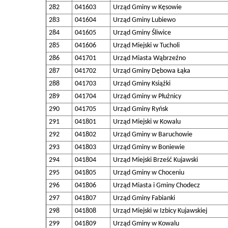
282
041603
Urząd Gminy w Kęsowie
283
041604
Urząd Gminy Lubiewo
284
041605
Urząd Gminy Śliwice
285
041606
Urząd Miejski w Tucholi
286
041701
Urząd Miasta Wąbrzeźno
287
041702
Urząd Gminy Dębowa Łąka
288
041703
Urząd Gminy Książki
289
041704
Urząd Gminy w Płużnicy
290
041705
Urząd Gminy Ryńsk
291
041801
Urząd Miejski w Kowalu
292
041802
Urząd Gminy w Baruchowie
293
041803
Urząd Gminy w Boniewie
294
041804
Urząd Miejski Brześć Kujawski
295
041805
Urząd Gminy w Choceniu
296
041806
Urząd Miasta i Gminy Chodecz
297
041807
Urząd Gminy Fabianki
298
041808
Urząd Miejski w Izbicy Kujawskiej
299
041809
Urząd Gminy w Kowalu